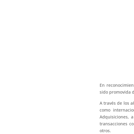
En reconocimient
sido promovida de
A través de los a
como internacio
Adquisiciones, a
transacciones co
otros.