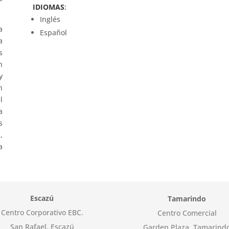
IDIOMAS
:
Inglés
a
Español
a
s
n
y
n
l
a
s
,
a
Escazú
Tamarindo
Centro Corporativo EBC.
Centro Comercial
San Rafael, Escazú
Garden Plaza, Tamarind